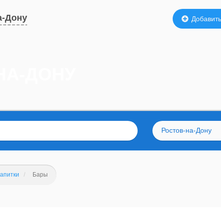
а-Дону
Добавить
НА-ДОНУ
Ростов-на-Дону
напитки
Бары