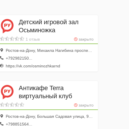
Детский игровой зал
Осьминожка
1 отзыв
закрыто
Ростов-на-Дону, Михаила Нагибина проспект, 17, 3 этаж
+792982150...
https://vk.com/osminozhkarnd
Антикафе Terra
виртуальный клуб
закрыто
Ростов-на-Дону, Большая Садовая улица, 91, /19, 2 этаж
+798851564...