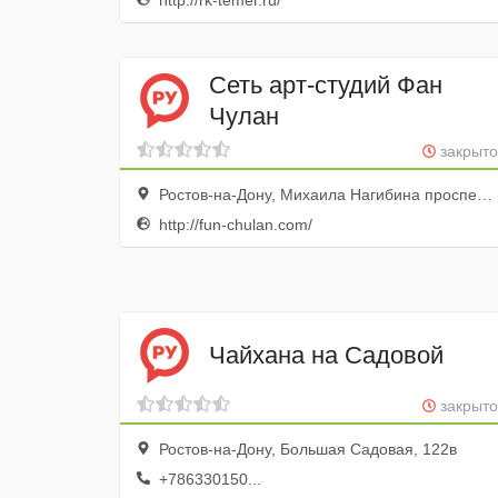
http://rk-temer.ru/
Сеть арт-студий Фан
Чулан
закрыто
Ростов-на-Дону, Михаила Нагибина проспект, 32/2, 1 этаж
http://fun-chulan.com/
Чайхана на Садовой
закрыто
Ростов-на-Дону, Большая Садовая, 122в
+786330150...