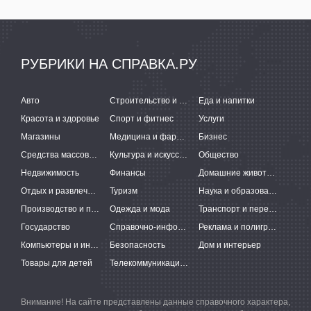
РУБРИКИ НА СПРАВКА.РУ
Авто
Строительство и ремонт
Еда и напитки
Красота и здоровье
Спорт и фитнес
Услуги
Магазины
Медицина и фармацевтика
Бизнес
Средства массовой информации
Культура и искусство
Общество
Недвижимость
Финансы
Домашние животные
Отдых и развлечения
Туризм
Наука и образование
Производство и поставки
Одежда и мода
Транспорт и перевозки
Государство
Справочно-информационные системы
Реклама и полиграфия
Компьютеры и интернет
Безопасность
Дом и интерьер
Товары для детей
Телекоммуникации и связь
Внимание! На сайте представлены данные справочного характера,