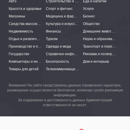
Авто
Строительство и ремонт
Еда и напитки
Красота и здоровье
Спорт и фитнес
Услуги
Магазины
Медицина и фармацевтика
Бизнес
Средства массовой информации
Культура и искусство
Общество
Недвижимость
Финансы
Домашние животные
Отдых и развлечения
Туризм
Наука и образование
Производство и поставки
Одежда и мода
Транспорт и перевозки
Государство
Справочно-информационные системы
Реклама и полиграфия
Компьютеры и интернет
Безопасность
Дом и интерьер
Товары для детей
Телекоммуникации и связь
Внимание! На сайте представлены данные справочного характера,
размещение осуществляется бесплатно, исключая сугубо рекламную
информацию.
За содержание и достоверность данных Администрация
ответственности не несет.