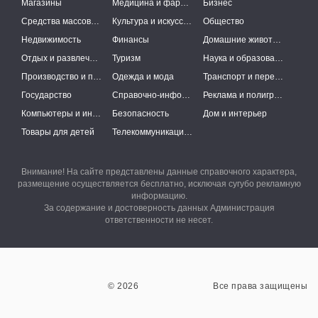
Магазины
Медицина и фармацевтика
Бизнес
Средства массовой информации
Культура и искусство
Общество
Недвижимость
Финансы
Домашние животные
Отдых и развлечения
Туризм
Наука и образование
Производство и поставки
Одежда и мода
Транспорт и перевозки
Государство
Справочно-информационные системы
Реклама и полиграфия
Компьютеры и интернет
Безопасность
Дом и интерьер
Товары для детей
Телекоммуникации и связь
Внимание! На сайте представлены данные справочного характера,
размещение осуществляется бесплатно, исключая сугубо рекламную
информацию.
За содержание и достоверность данных Администрация
ответственности не несет.
© 2026
Все права защищены