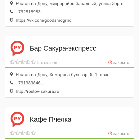
Ростов-на-Дону, микрорайон Западный, улица Зорге, 33, 4 этаж; центр Талер
+792818983...
https://vk.com/goodsmogrnd
Бар Сакура-экспресс
5 отзывов
закрыто
Ростов-на-Дону, Комарова бульвар, 9, 1 этаж
+791989846...
http://rostov-sakura.ru
Кафе Пчелка
закрыто