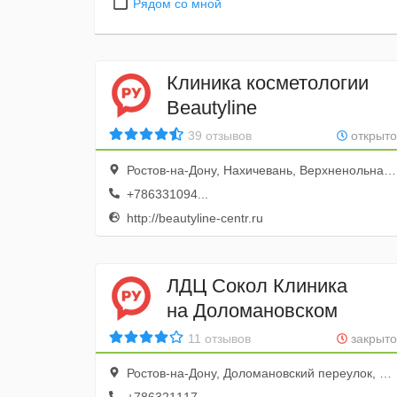
Рядом со мной
Клиника косметологии
Beautyline
39 отзывов
открыто
Ростов-на-Дону, Нахичевань, Верхненольная улица, 10, 1 этаж
+786331094...
http://beautyline-centr.ru
ЛДЦ Сокол Клиника
на Доломановском
11 отзывов
закрыто
Ростов-на-Дону, Доломановский переулок, 12А