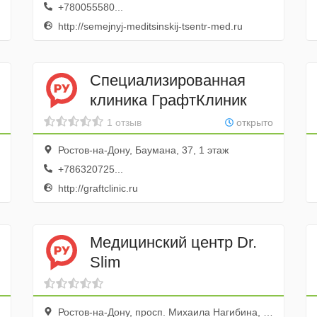
+780055580...
http://semejnyj-meditsinskij-tsentr-med.ru
Специализированная
клиника ГрафтКлиник
1 отзыв
открыто
Ростов-на-Дону, Баумана, 37, 1 этаж
+786320725...
http://graftclinic.ru
Медицинский центр Dr.
Slim
Ростов-на-Дону, просп. Михаила Нагибина, 49