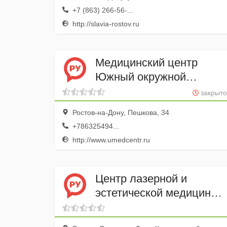
+7 (863) 266-56-...
http://slavia-rostov.ru
Медицинский центр
Южный окружной
медицинский центр
закрыто
Федерального медико-
Ростов-на-Дону, Пешкова, 34
биологического
+786325494...
агентства
http://www.umedcentr.ru
Центр лазерной и
эстетической медицины
Лазер Бьюти