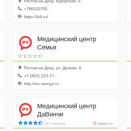
Ростов-на-Дону, Курортная, 6
+786320755...
https://kdl.ru/
Медицинский центр
Семья
Ростов-на-Дону, ул. Дачная, 8
+7 (863) 223-17-...
http://mc-semya.ru
Медицинский центр
ДаВинчи
28 отзывов
закрыто