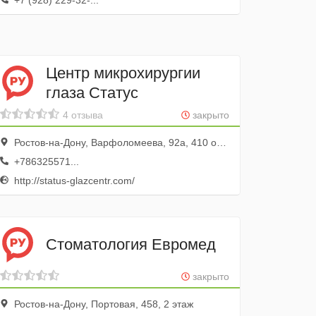
+7 (928) 229-32-...
Центр микрохирургии
глаза Статус
4 отзыва
закрыто
Ростов-на-Дону, Варфоломеева, 92а, 410 офис; 4 этаж
+786325571...
http://status-glazcentr.com/
Стоматология Евромед
закрыто
Ростов-на-Дону, Портовая, 458, 2 этаж