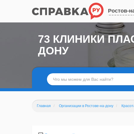
Ростов-н
73 КЛИНИКИ ПЛА
ДОНУ
Главная
Организации в Ростове-на-дону
Красот