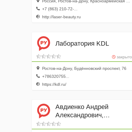
Россия, Ростов-на-Дону, Красноармейская улица, 72
+7 (863) 210-72-...
http://laser-beauty.ru
Лаборатория KDL
закрыто
Ростов-на-Дону, Будённовский проспект, 76
+786320755...
https://kdl.ru/
Авдиенко Андрей
Александрович,
пластический хирург