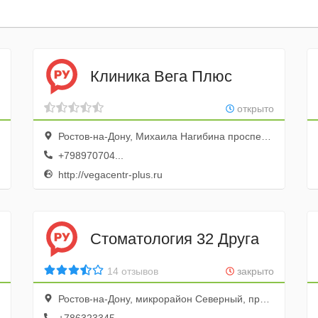
Клиника Вега Плюс
открыто
Ростов-на-Дону, Михаила Нагибина проспект, 33а, 1 этаж
+798970704...
http://vegacentr-plus.ru
Стоматология 32 Друга
14 отзывов
закрыто
Ростов-на-Дону, микрорайон Северный, проспект Королёва, 23А, 1 этаж