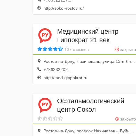
+786321117...
http://sokol-rostov.ru/
Медицинский центр
Гиппократ 21 век
137 отзывов
закрыто
Ростов-на-Дону, Нахичевань, улица 13-я Линия, 8
+786332202...
http://med-gippokrat.ru
Офтальмологический
центр Сокол
закрыто
Ростов-на-Дону, поселок Нахичевань, Буйнакская улица, 2