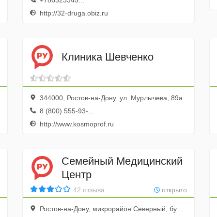
+786323345...
http://32-druga.obiz.ru
Клиника Шевченко
344000, Ростов-на-Дону, ул. Мурлычева, 89а
8 (800) 555-93-...
http://www.kosmoprof.ru
Семейный Медицинский
Центр
42 отзыва
открыто
Ростов-на-Дону, микрорайон Северный, бульвар Комарова, 7А/16А