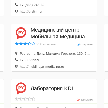
+7 (863) 243-62-...
http://drslim.ru
Медицинский центр
Мобильная Медицина
256 отзывов
открыто
Ростов-на-Дону, Максима Горького, 130, 2—3; 11—12 этаж
+786322959...
http://mobilnaya-meditsina.ru
Лаборатория KDL
закрыто