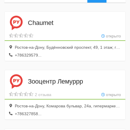
Chaumet
открыто
Ростов-на-Дону, Будённовский проспект, 49, 1 этаж; галерея Астор
+786329579...
Зооцентр Лемуррр
2 отзыва
открыто
Ростов-на-Дону, Комарова бульвар, 24а, гипермаркет О`Кей
+786327858...