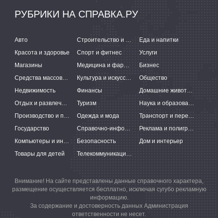
РУБРИКИ НА СПРАВКА.РУ
Авто
Строительство и ремонт
Еда и напитки
Красота и здоровье
Спорт и фитнес
Услуги
Магазины
Медицина и фармацевтика
Бизнес
Средства массовой информации
Культура и искусство
Общество
Недвижимость
Финансы
Домашние животные
Отдых и развлечения
Туризм
Наука и образование
Производство и поставки
Одежда и мода
Транспорт и перевозки
Государство
Справочно-информационные системы
Реклама и полиграфия
Компьютеры и интернет
Безопасность
Дом и интерьер
Товары для детей
Телекоммуникации и связь
Внимание! На сайте представлены данные справочного характера,
размещение осуществляется бесплатно, исключая сугубо рекламную
информацию.
За содержание и достоверность данных Администрация
ответственности не несет.