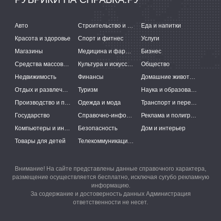
Авто
Строительство и ремонт
Еда и напитки
Красота и здоровье
Спорт и фитнес
Услуги
Магазины
Медицина и фармацевтика
Бизнес
Средства массовой информации
Культура и искусство
Общество
Недвижимость
Финансы
Домашние животные
Отдых и развлечения
Туризм
Наука и образование
Производство и поставки
Одежда и мода
Транспорт и перевозки
Государство
Справочно-информационные системы
Реклама и полиграфия
Компьютеры и интернет
Безопасность
Дом и интерьер
Товары для детей
Телекоммуникации и связь
Внимание! На сайте представлены данные справочного характера,
размещение осуществляется бесплатно, исключая сугубо рекламную
информацию.
За содержание и достоверность данных Администрация
ответственности не несет.