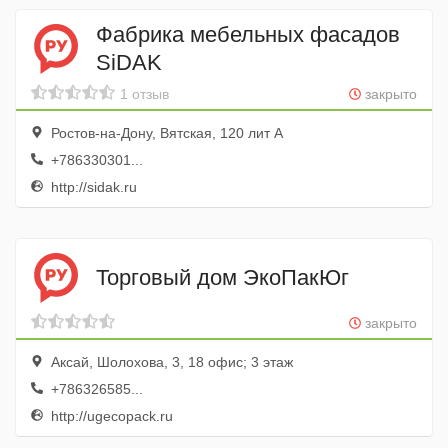
Фабрика мебельных фасадов
SiDAK
1 отзыв
закрыто
Ростов-на-Дону, Вятская, 120 лит А
+786330301...
http://sidak.ru
Торговый дом ЭкоПакЮг
закрыто
Аксай, Шолохова, 3, 18 офис; 3 этаж
+786326585...
http://ugecopack.ru