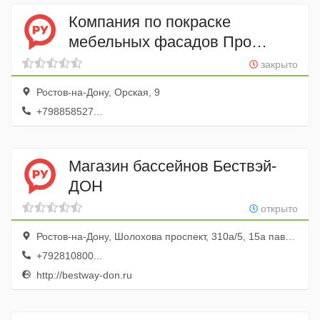
Компания по покраске
мебельных фасадов Про
фасад
закрыто
Ростов-на-Дону, Орская, 9
+798858527...
Магазин бассейнов Бествэй-
ДОН
открыто
Ростов-на-Дону, Шолохова проспект, 310а/5, 15а павильон
+792810800...
http://bestway-don.ru