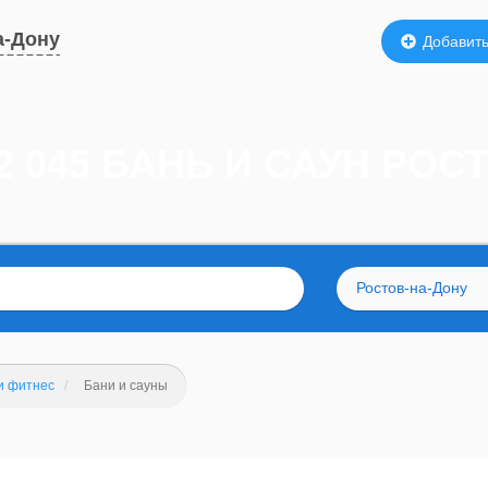
а-Дону
Добавить
2 045 БАНЬ И САУН РОС
Ростов-на-Дону
и фитнес
Бани и сауны