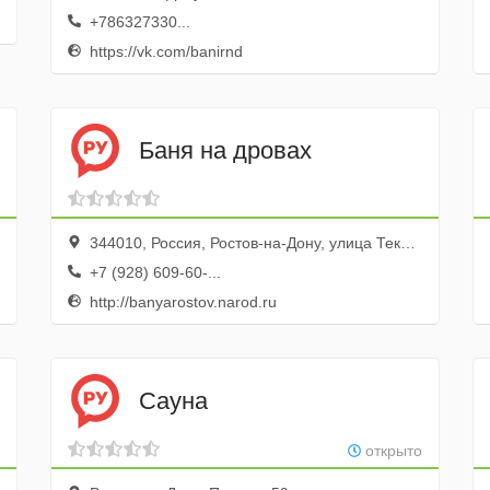
+786327330...
https://vk.com/banirnd
Баня на дровах
344010, Россия, Ростов-на-Дону, улица Текучева, 209
+7 (928) 609-60-...
http://banyarostov.narod.ru
Сауна
открыто