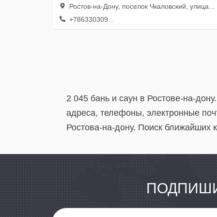
Ростов-на-Дону, поселок Чкаловский, улица Штахановского, 23в
+786330309...
2 045 бань и саун в Ростове-на-дон
адреса, телефоны, электронные почт
Ростова-на-дону. Поиск ближайших к
ПОДПИШИ