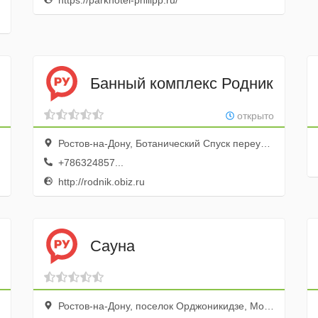
https://parkhotel-philipp.ru/
Банный комплекс Родник
открыто
Ростов-на-Дону, Ботанический Спуск переулок, 5
+786324857...
http://rodnik.obiz.ru
Сауна
Ростов-на-Дону, поселок Орджоникидзе, Можайская улица, 45