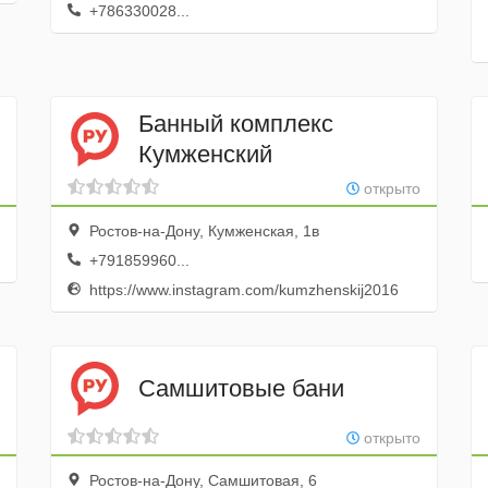
+786330028...
Банный комплекс
Кумженский
открыто
Ростов-на-Дону, Кумженская, 1в
+791859960...
https://www.instagram.com/kumzhenskij2016
Самшитовые бани
открыто
Ростов-на-Дону, Самшитовая, 6