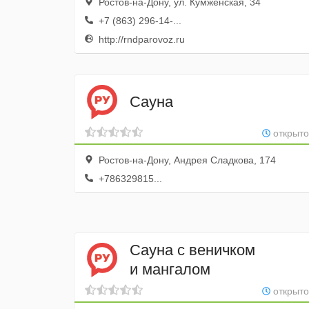
Ростов-на-Дону, ул. Кумженская, 34
+7 (863) 296-14-...
http://rndparovoz.ru
Сауна
открыто
Ростов-на-Дону, Андрея Сладкова, 174
+786329815...
Сауна с веничком
и мангалом
открыто