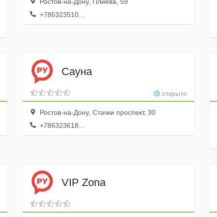
Ростов-на-Дону, Плиева, 59
+786323510...
Сауна
открыто
Ростов-на-Дону, Стачки проспект, 30
+786323618...
VIP Zona