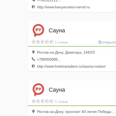
+786322111...
http://www.banyarostov.narod.ru
Сауна
1 отзыв
открыто
Ростов-на-Дону, Доватора, 144/23
+780050086...
http://www.hotelvaradero.ru/sauna-rostov/
Сауна
1 отзыв
Ростов-на-Дону, проспект 40-летия Победы, 37/2, цокольный этаж