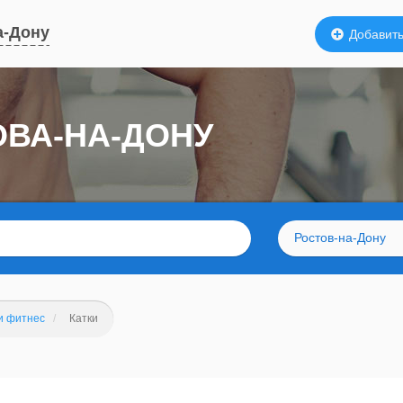
а-Дону
Добавить
ОВА-НА-ДОНУ
Ростов-на-Дону
и фитнес
Катки