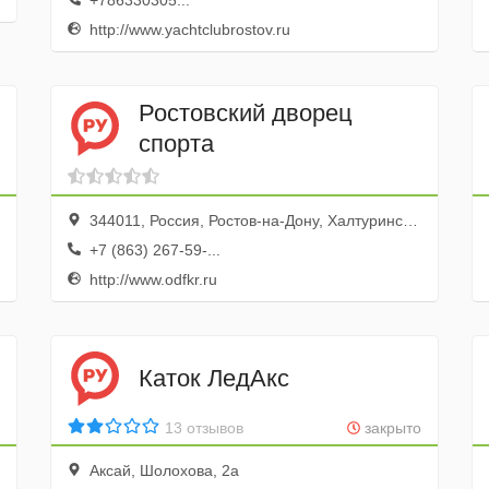
+786330305...
http://www.yachtclubrostov.ru
Ростовский дворец
спорта
344011, Россия, Ростов-на-Дону, Халтуринский переулок, 103
+7 (863) 267-59-...
http://www.odfkr.ru
Каток ЛедАкс
13 отзывов
закрыто
Аксай, Шолохова, 2а