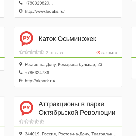
+786329829...
http://www.ledaks.ru/
Каток Осьминожек
2 отзыва
закрыто
Ростов-на-Дону, Комарова бульвар, 23
+786324736...
http://akpark.ru/
Аттракционы в парке
Октябрьской Революции
344019, Россия, Ростов-на-Дону, Театральная площадь, 3