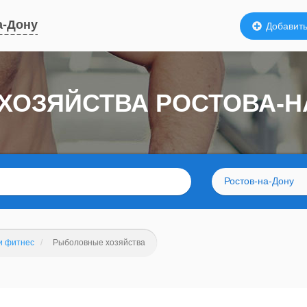
а-Дону
Добавить
ХОЗЯЙСТВА РОСТОВА-Н
Ростов-на-Дону
и фитнес
Рыболовные хозяйства