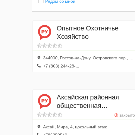
Рядом со мной
Опытное Охотничье
Хозяйство
344000, Ростов-на-Дону, Островского пер., 126
+7 (863) 244-28-...
Аксайская районная
общественная
организация Общество
закрыто
охотников и рыболовов
Аксай, Мира, 4, цокольный этаж