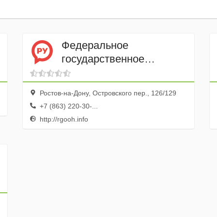
Федеральное
государственное
бюджетное учреждение
Ростовское
Ростов-на-Дону, Островского пер., 126/129
государственное
+7 (863) 220-30-...
опытное охотничье
http://rgooh.info
хозяйство