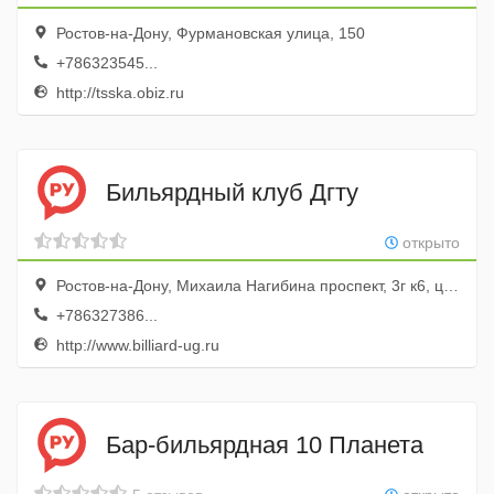
Ростов-на-Дону, Фурмановская улица, 150
+786323545...
http://tsska.obiz.ru
Бильярдный клуб Дгту
открыто
Ростов-на-Дону, Михаила Нагибина проспект, 3г к6, цокольный этаж
+786327386...
http://www.billiard-ug.ru
Бар-бильярдная 10 Планета