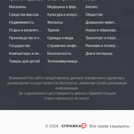
Магазины
Медицина и фармацевтика
Бизнес
Средства массовой информации
Культура и искусство
Общество
Недвижимость
Финансы
Домашние животные
Отдых и развлечения
Туризм
Наука и образование
Производство и поставки
Одежда и мода
Транспорт и перевозки
Государство
Справочно-информационные системы
Реклама и полиграфия
Компьютеры и интернет
Безопасность
Дом и интерьер
Товары для детей
Телекоммуникации и связь
Внимание! На сайте представлены данные справочного характера,
размещение осуществляется бесплатно, исключая сугубо рекламную
информацию.
За содержание и достоверность данных Администрация
ответственности не несет.
© 2026
Все права защищены