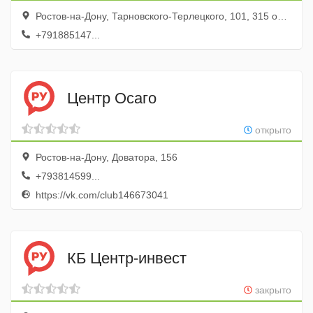
Ростов-на-Дону, Тарновского-Терлецкого, 101, 315 офис; 3 этаж
+791885147...
Центр Осаго
открыто
Ростов-на-Дону, Доватора, 156
+793814599...
https://vk.com/club146673041
КБ Центр-инвест
закрыто